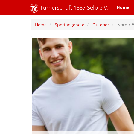
Turnerschaft 1887 Selb e.V.
Home
Home
Sportangebote
Outdoor
Nordic 